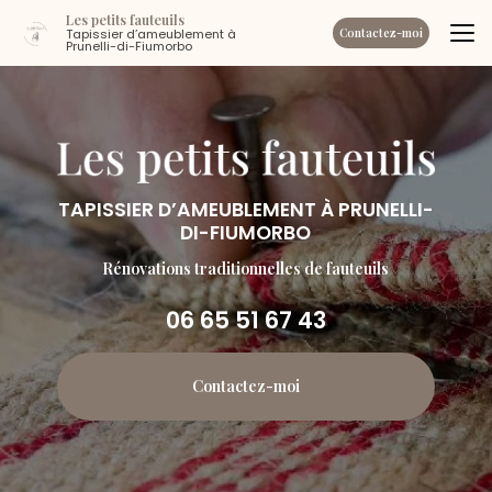
Aller
Les petits fauteuils
au
Tapissier d’ameublement à
Contactez-moi
Prunelli-di-Fiumorbo
contenu
principal
TAPISSIER D’AMEUBLEMENT À PRUNELLI-
DI-FIUMORBO
Rénovations traditionnelles de fauteuils
06 65 51 67 43
Contactez-moi