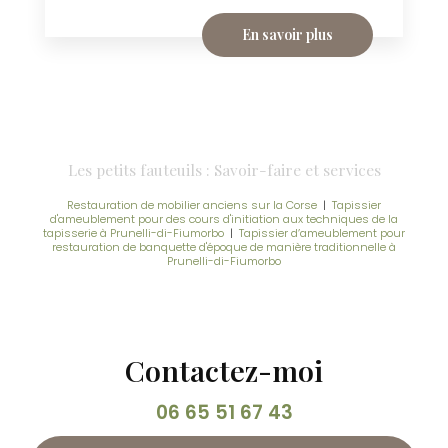
En savoir plus
Les petits fauteuils : Savoir-faire et services
Restauration de mobilier anciens sur la Corse
|
Tapissier
d'ameublement pour des cours d'initiation aux techniques de la
tapisserie à Prunelli-di-Fiumorbo
|
Tapissier d’ameublement pour
restauration de banquette d'époque de manière traditionnelle à
Prunelli-di-Fiumorbo
Contactez-moi
06 65 51 67 43