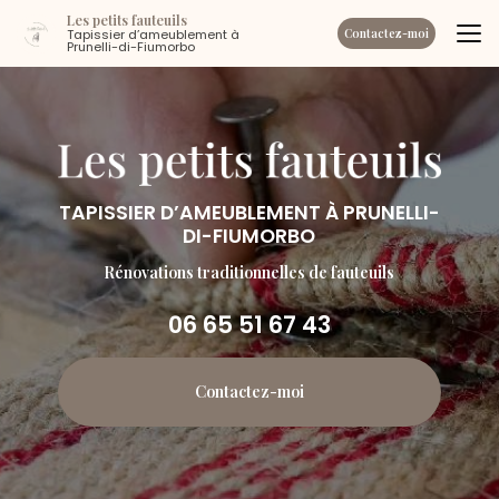
Aller
Les petits fauteuils
au
Tapissier d’ameublement à
Contactez-moi
Prunelli-di-Fiumorbo
contenu
principal
TAPISSIER D’AMEUBLEMENT À PRUNELLI-
DI-FIUMORBO
Rénovations traditionnelles de fauteuils
06 65 51 67 43
Contactez-moi