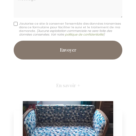
J'autorise ce site à conserver l'ensemble des données transmises
dans ce formulaire pour faciliter le suivi et le traitement de ma
demande.
(Aucune exploitation commerciale ne sera faite des
données conservées. Voir notre
politique de confidentialité
)
En savoir +