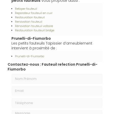
petits fauteuils
vous propose aussi :
Retaper fauteuil
Reparateur fauteuil en cuir
Restauration fauteuil
Renovation fauteuil
Rénovation fauteuil voltaire
Restauration fauteuil bridge
Prunelli-di-Fiumorbo
Les petits fauteuils Tapissier d’ameublement
intervient à proximité de :
Prunelli-di-Fiumorbo
Contactez-nous : Fauteuil refection Prunelli-di-
Fiumorbo
Nom Prénom
Email
Téléphone
Message