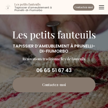
Aller
Les petits fauteuils
au
Tapissier d’ameublement à
Contactez-moi
Prunelli-di-Fiumorbo
contenu
principal
TAPISSIER D’AMEUBLEMENT À PRUNELLI-
DI-FIUMORBO
Rénovations traditionnelles de fauteuils
06 65 51 67 43
Contactez-moi