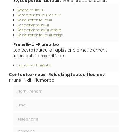
xv, Les petits fauteuils
vous propose aussi :
Retaper fauteuil
Reparateur fauteuil en cuir
Restauration fauteuil
Renovation fauteuil
Rénovation fauteuil voltaire
Restauration fauteuil bridge
Prunelli-di-Fiumorbo
Les petits fauteuils Tapissier d’ameublement
intervient à proximité de :
Prunelli-di-Fiumorbo
Contactez-nous : Relooking fauteuil louis xv
Prunelli-di-Fiumorbo
Nom Prénom
Email
Téléphone
Message