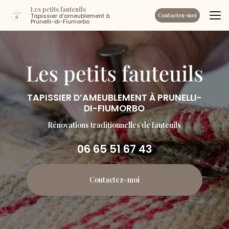
Aller
Les petits fauteuils
au
Tapissier d’ameublement à
Contactez-moi
Prunelli-di-Fiumorbo
contenu
principal
TAPISSIER D’AMEUBLEMENT À PRUNELLI-
DI-FIUMORBO
Rénovations traditionnelles de fauteuils
06 65 51 67 43
Contactez-moi