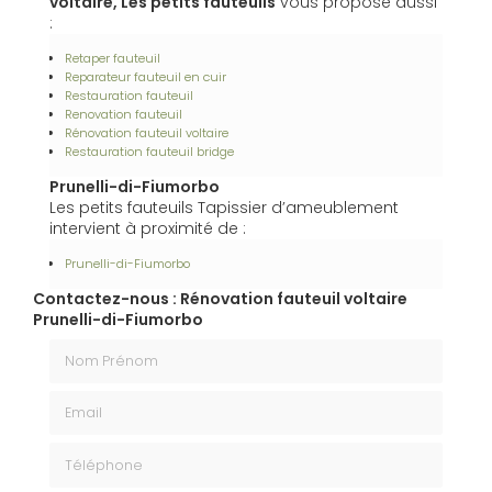
voltaire, Les petits fauteuils
vous propose aussi
:
Retaper fauteuil
Reparateur fauteuil en cuir
Restauration fauteuil
Renovation fauteuil
Rénovation fauteuil voltaire
Restauration fauteuil bridge
Prunelli-di-Fiumorbo
Les petits fauteuils Tapissier d’ameublement
intervient à proximité de :
Prunelli-di-Fiumorbo
Contactez-nous : Rénovation fauteuil voltaire
Prunelli-di-Fiumorbo
Nom Prénom
Email
Téléphone