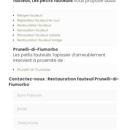
fauteuil, Les petits fauteuils
vous propose aussi
:
Retaper fauteuil
Reparateur fauteuil en cuir
Restauration fauteuil
Renovation fauteuil
Rénovation fauteuil voltaire
Restauration fauteuil bridge
Prunelli-di-Fiumorbo
Les petits fauteuils Tapissier d’ameublement
intervient à proximité de :
Prunelli-di-Fiumorbo
Contactez-nous : Restauration fauteuil Prunelli-di-
Fiumorbo
Nom Prénom
Email
Téléphone