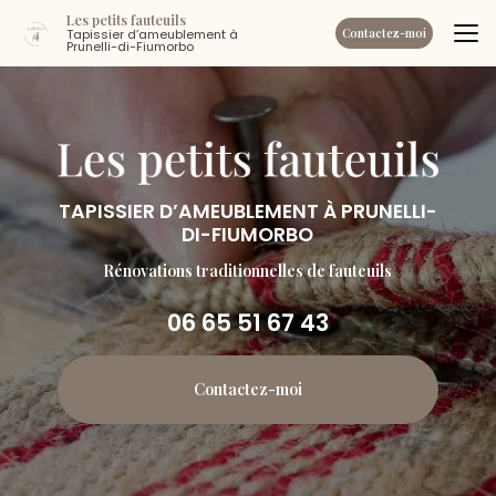
Aller
Les petits fauteuils
au
Tapissier d’ameublement à
Contactez-moi
Prunelli-di-Fiumorbo
contenu
principal
TAPISSIER D’AMEUBLEMENT À PRUNELLI-
DI-FIUMORBO
Rénovations traditionnelles de fauteuils
06 65 51 67 43
Contactez-moi